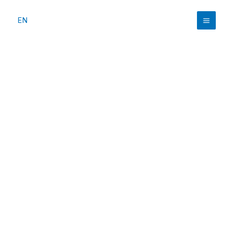
跳
至
EN
Mai
内
容
Men