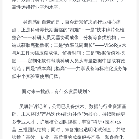
靠性远超行业平均水平。
吴凯感到自豪的是，百会新知解决的行业核心痛
点，正是科研界长期面临的“四难”：一是“技术碎片化难
整合”——科研人员无需协调成像、分析等多类机构，一
站式获取完整数据；二是“效率低周期长”——VISoR技术
与AI工具大幅压缩成像、解析时间；三是“数据价值难挖
掘”——定制化软件帮助科研人员从海量数据中提取有效
结论；四是“成本高门槛高”——共享设备与标准化服务降
低中小实验室使用门槛。
面对未来挑战，有什么发展规划？
吴凯告诉记者，公司已具备技术、数据与行业资源基
础。未来将以“产品迭代+能力补位”为核心，持续吸纳更
多专业人才，扩展核心团队规模，丰富“科研+技术+运
营”三维团队结构；同时，筹备推出透明化试剂盒，并继
续推广高效、专业、高质量的成像服务产品、和多样化