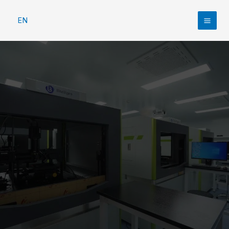
跳
至
EN
Mai
内
容
Men