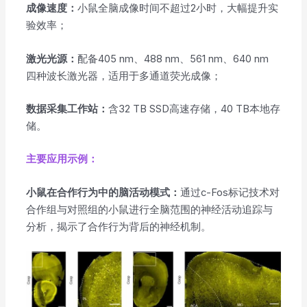
成像速度：
⼩⿏全脑成像时间不超过2⼩时，⼤幅提升实
验效率；
激光光源：
配备405 nm、488 nm、561 nm、640 nm
四种波长激光器，适用于多通道荧光成像；
数据采集工作站：
含32 TB SSD高速存储，40 TB本地存
储。
主要应用示例：
⼩⿏在合作⾏为中的脑活动模式：
通过c-Fos标记技术对
合作组与对照组的⼩⿏进⾏全脑范围的神经活动追踪与
分析，揭示了合作⾏为背后的神经机制。