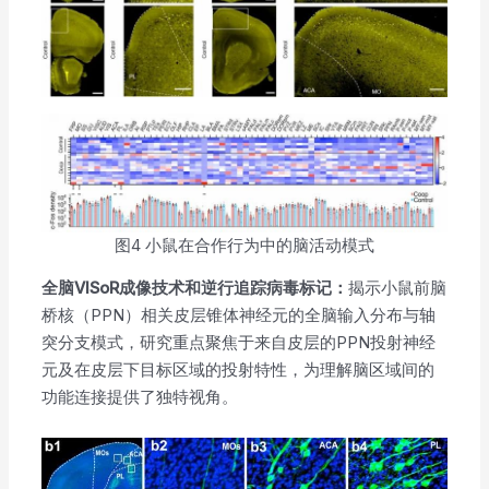
图4 ⼩⿏在合作⾏为中的脑活动模式
全脑VISoR成像技术和逆⾏追踪病毒标记：
揭示小鼠前脑
桥核（PPN）相关⽪层锥体神经元的全脑输入分布与轴
突分支模式，研究重点聚焦于来自皮层的PPN投射神经
元及在皮层下目标区域的投射特性，为理解脑区域间的
功能连接提供了独特视角。