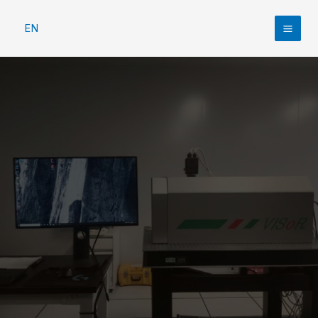
跳
至
EN
Mai
内
容
Men