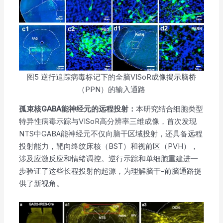
图5 逆⾏追踪病毒标记下的全脑VISoR成像揭示脑桥
（PPN）的输入通路
孤束核GABA能神经元的远程投射：
本研究结合细胞类型
特异性病毒示踪与VISoR⾼分辨率三维成像，⾸次发现
NTS中GABA能神经元不仅向脑⼲区域投射，还具备远程
投射能⼒，靶向终纹床核（BST）和视前区（PVH），
涉及应激反应和情绪调控。逆行示踪和单细胞重建进一
步验证了这些长程投射的起源，为理解脑干-前脑通路提
供了新视角。