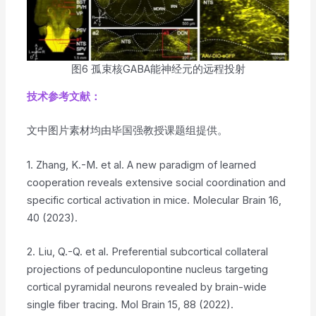
图6 孤束核GABA能神经元的远程投射
技术参考文献：
文中图片素材均由毕国强教授课题组提供。
1. Zhang, K.-M. et al. A new paradigm of learned
cooperation reveals extensive social coordination and
specific cortical activation in mice. Molecular Brain 16,
40 (2023).
2. Liu, Q.-Q. et al. Preferential subcortical collateral
projections of pedunculopontine nucleus targeting
cortical pyramidal neurons revealed by brain-wide
single fiber tracing. Mol Brain 15, 88 (2022).